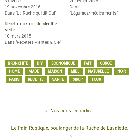
sativus ?
20 février 2015
19 novembre 2016
Dans
Dans "La Ruche qui dit Oui"
"Légumes/médicaments"
Recette du sirop de Menthe
Verte
10 mars 2015
Dans "Recettes Plantes & Cie"
BRONCHITE
DIY
ÉCONOMIQUE
FAIT
GORGE
HOME
MADE
MAISON
MIEL
NATURELLE
NOIR
RADIS
RECETTE
SANTE
SIROP
TOUX
Navigation
Nos amis les radis…
d’article
Le Pain Rustique, boulanger de la Ruche de Lavalette.