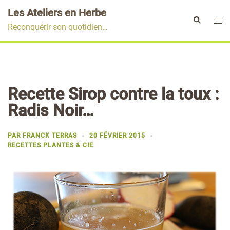
Aller
Les Ateliers en Herbe
au
Ouvr
Rechercher
Reconquérir son quotidien…
contenu
le
men
Recette Sirop contre la toux :
Radis Noir…
PAR
FRANCK TERRAS
20 FÉVRIER 2015
RECETTES PLANTES & CIE