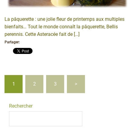
La pâquerette : une jolie fleur de printemps aux multiples
bienfaits… Tout le monde connaît la pâquerette, Bellis
perennis. Cette Asteracée fait de […]
Partager:
Pagination
1
2
3
>
des
publications
Rechercher