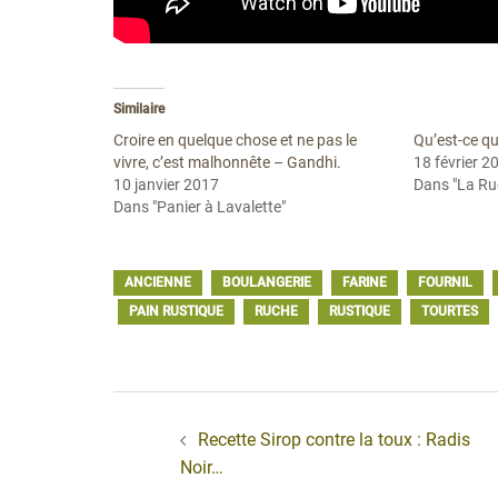
Similaire
Croire en quelque chose et ne pas le
Qu’est-ce qu
vivre, c’est malhonnête – Gandhi.
18 février 2
10 janvier 2017
Dans "La Ruc
Dans "Panier à Lavalette"
ANCIENNE
BOULANGERIE
FARINE
FOURNIL
PAIN RUSTIQUE
RUCHE
RUSTIQUE
TOURTES
Navigation
d’article
Recette Sirop contre la toux : Radis
Noir…