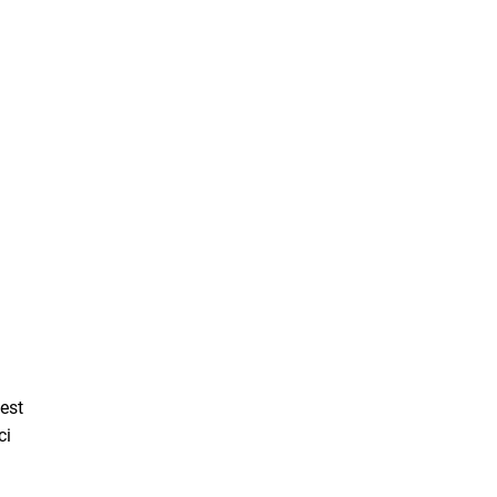
est
ci