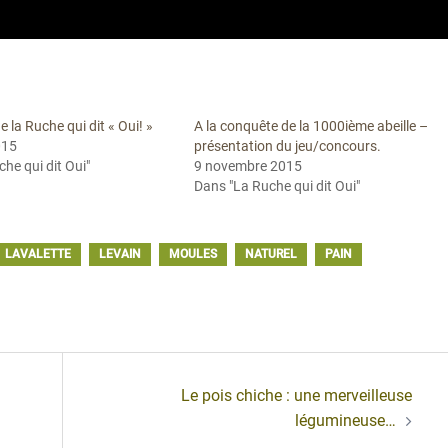
e la Ruche qui dit « Oui! »
A la conquête de la 1000ième abeille –
015
présentation du jeu/concours.
he qui dit Oui"
9 novembre 2015
Dans "La Ruche qui dit Oui"
LAVALETTE
LEVAIN
MOULES
NATUREL
PAIN
Le pois chiche : une merveilleuse
légumineuse…