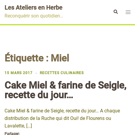
Aller
Les Ateliers en Herbe
au
Ouvr
Rechercher
Reconquérir son quotidien…
contenu
le
men
Étiquette :
Miel
15 MARS 2017
RECETTES CULINAIRES
Cake Miel & farine de Seigle,
recette du jour…
Cake Miel & farine de Seigle, recette du jour… A chaque
distribution de la Ruche qui dit Oui! de Flourens ou
Lavalette, […]
Partager: