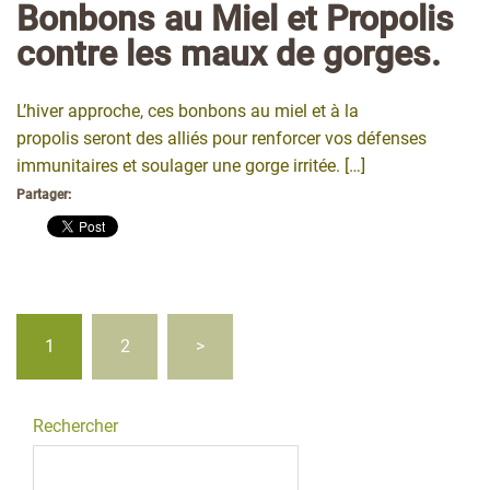
Bonbons au Miel et Propolis
contre les maux de gorges.
L’hiver approche, ces bonbons au miel et à la
propolis seront des alliés pour renforcer vos défenses
immunitaires et soulager une gorge irritée. […]
Partager:
Pagination
1
2
>
des
publications
Rechercher