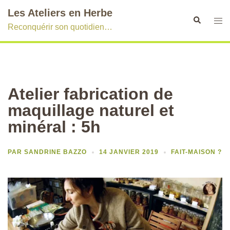
Aller
Les Ateliers en Herbe
au
Recherche
Ouvr
Reconquérir son quotidien…
contenu
le
men
Atelier fabrication de
maquillage naturel et
minéral : 5h
PAR
SANDRINE BAZZO
14 JANVIER 2019
FAIT-MAISON ?