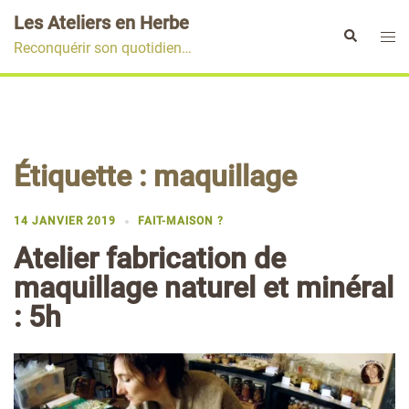
Aller
Les Ateliers en Herbe
au
Ouvr
Rechercher
Reconquérir son quotidien…
contenu
le
men
Étiquette :
maquillage
14 JANVIER 2019
FAIT-MAISON ?
Atelier fabrication de
maquillage naturel et minéral
: 5h