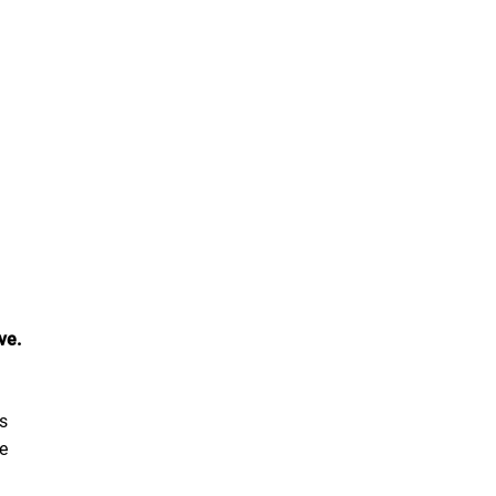
ve.
s
e