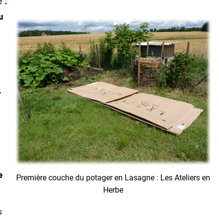
 :
u
,
e
Première couche du potager en Lasagne : Les Ateliers en
Herbe
s