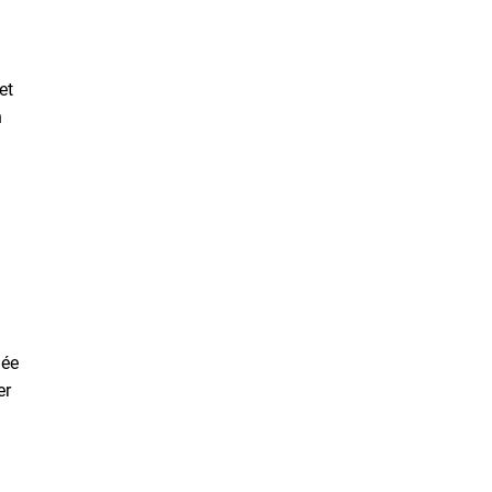
et
n
née
er