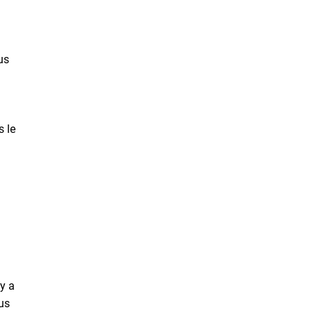
us
s le
’y a
ous