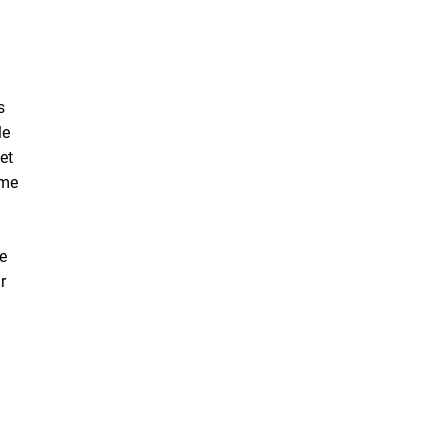
n
s
le
et
ême
de
r