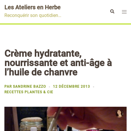
Aller
Les Ateliers en Herbe
au
Ouvr
Rechercher
Reconquérir son quotidien…
contenu
le
men
Crème hydratante,
nourrissante et anti-âge à
l’huile de chanvre
PAR
SANDRINE BAZZO
12 DÉCEMBRE 2013
RECETTES PLANTES & CIE