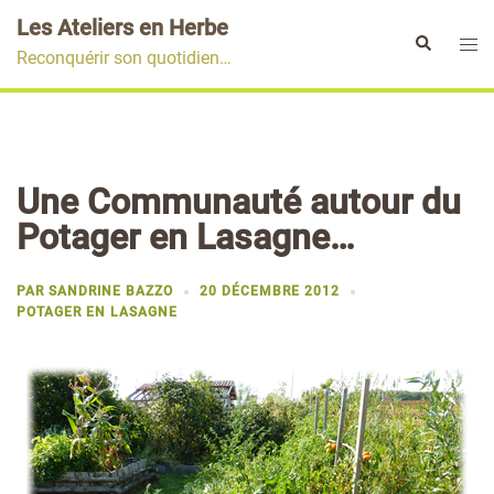
Aller
Les Ateliers en Herbe
au
Ouvr
Rechercher
Reconquérir son quotidien…
contenu
le
men
Une Communauté autour du
Potager en Lasagne…
PAR
SANDRINE BAZZO
20 DÉCEMBRE 2012
POTAGER EN LASAGNE