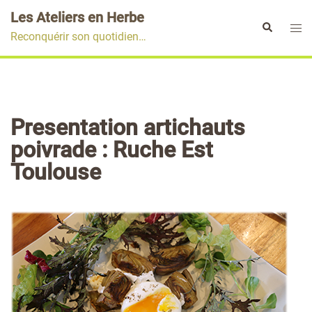
Aller
Les Ateliers en Herbe
au
Ouvr
Rechercher
Reconquérir son quotidien…
contenu
le
men
Presentation artichauts
poivrade : Ruche Est
Toulouse