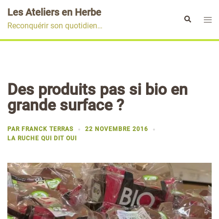
Aller
Les Ateliers en Herbe
au
Ouvr
Rechercher
Reconquérir son quotidien…
contenu
le
men
Des produits pas si bio en
grande surface ?
PAR
FRANCK TERRAS
22 NOVEMBRE 2016
LA RUCHE QUI DIT OUI