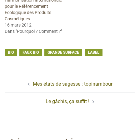
Harmonisation Internationale
pour le Référencement
Ecologique des Produits
Cosmétiques…
16 mars 2012
Dans "Pourquoi ? Comment ?"
BIO
FAUX BIO
GRANDE SURFACE
LABEL
Navigation
Mes états de sagesse : topinambour
d’article
Le gâchis, ça suffit !