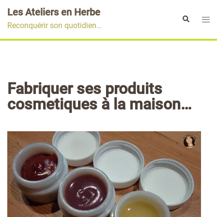
Aller
Les Ateliers en Herbe
au
Ouvr
Rechercher
Reconquérir son quotidien…
contenu
le
men
Fabriquer ses produits
cosmetiques à la maison…