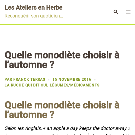
Aller
Les Ateliers en Herbe
au
Ouvr
Rechercher
Reconquérir son quotidien…
contenu
le
men
Quelle monodiète choisir à
l’automne ?
PAR
FRANCK TERRAS
15 NOVEMBRE 2016
LA RUCHE QUI DIT OUI
,
LÉGUMES/MÉDICAMENTS
Quelle monodiète choisir à
l’automne ?
Selon les Anglais, « an apple a day keeps the doctor away »