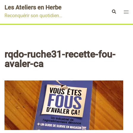
Aller
Les Ateliers en Herbe
au
Ouvr
Rechercher
Reconquérir son quotidien…
contenu
le
men
rqdo-ruche31-recette-fou-
avaler-ca