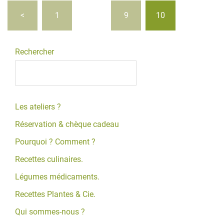
Pagination
<
1
…
9
10
des
publications
Rechercher
Les ateliers ?
Réservation & chèque cadeau
Pourquoi ? Comment ?
Recettes culinaires.
Légumes médicaments.
Recettes Plantes & Cie.
Qui sommes-nous ?