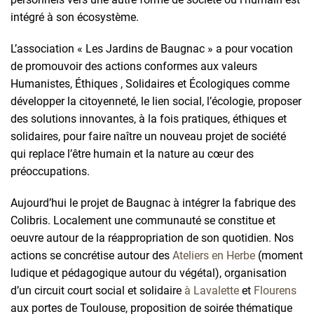
intégré
à son
écosystème
.
L’association « Les
Jardins
de
Baugnac
» a pour vocation
de
promouvoir
des actions
conformes
aux
valeurs
Humanistes
,
Éthiques
,
Solidaires
et
Écologiques
comme
développer
la
citoyenneté
, le lien social, l’écologie, proposer
des solutions
innovantes
, à la
fois
pratiques
,
éthiques
et
solidaires
, pour faire
naître
un nouveau
projet
de
société
qui replace l’être
humain
et la nature au
cœur
des
préoccupations
.
Aujourd’hui
le
projet
de
Baugnac
à
intégrer
la
fabrique
des
Colibris
.
Localement
une
communauté
se
constitue
et
oeuvre
autour
de la
réappropriation
de son
quotidien
. Nos
actions se
concrétise
autour
des
Ateliers en
Herbe
(moment
ludique
et
pédagogique
autour
du
végétal
),
organisation
d’un
circuit court social et
solidaire
à
Lavalette
et
Flourens
aux
portes
de Toulouse, proposition de
soirée
thématique