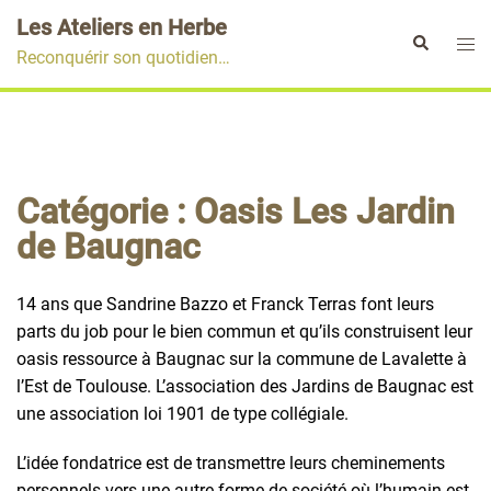
Aller
Les Ateliers en Herbe
au
Ouvr
Rechercher
Reconquérir son quotidien…
contenu
le
men
Catégorie :
Oasis Les Jardin
de Baugnac
14 ans que
Sandrine
Bazzo
et Franck
Terras
font
leurs
parts du job pour le
bien
commun
et qu’ils
construisent
leur
oasis
ressource
à
Baugnac
sur la commune de
Lavalette
à
l’Est de Toulouse.
L’association
des
Jardins
de
Baugnac
est
une association loi 1901 de type
collégiale
.
L’idée
fondatrice
est de
transmettre
leurs
cheminements
personnels
vers
une
autre
forme
de
société
où l’humain est