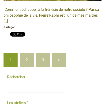
Comment échapper à la frénésie de notre société ? Par sa
philosophie de la vie, Pierre Rabhi est l’un de mes maîtres
[…]
Partager:
Pagination
1
2
3
>
des
publications
Rechercher
Les ateliers ?