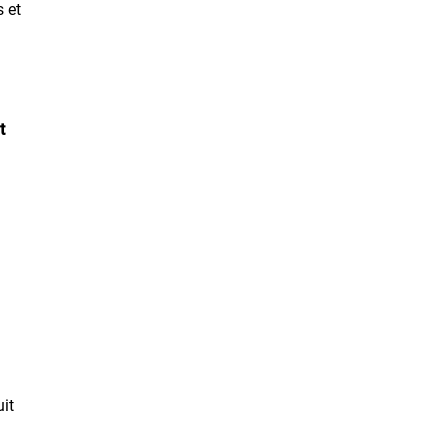
s et
t
uit