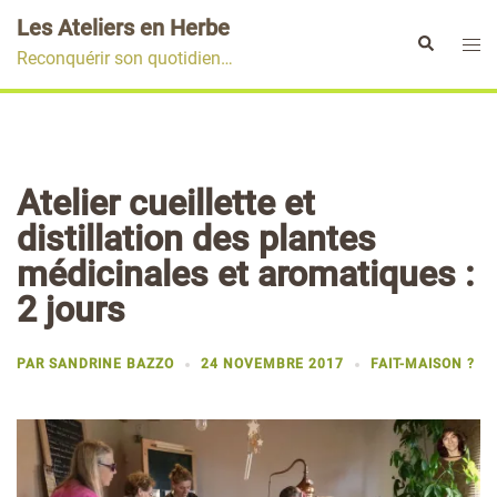
Aller
Les Ateliers en Herbe
au
Ouvr
Rechercher
Reconquérir son quotidien…
contenu
le
men
Atelier cueillette et
distillation des plantes
médicinales et aromatiques :
2 jours
PAR
SANDRINE BAZZO
24 NOVEMBRE 2017
FAIT-MAISON ?