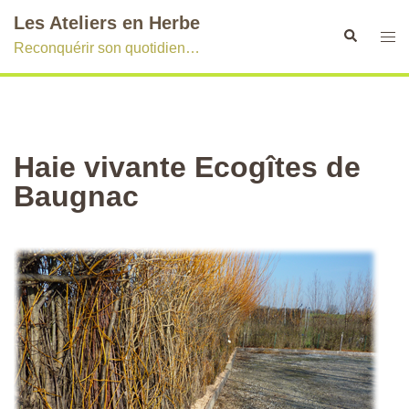
Aller
Les Ateliers en Herbe
au
Recherche
Ouvr
Reconquérir son quotidien…
contenu
le
men
Haie vivante Ecogîtes de
Baugnac