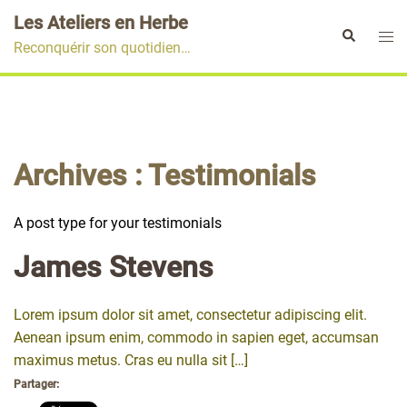
Aller
Les Ateliers en Herbe
au
Ouvr
Rechercher
Reconquérir son quotidien…
contenu
le
men
Archives :
Testimonials
A post type for your testimonials
James Stevens
Lorem ipsum dolor sit amet, consectetur adipiscing elit.
Aenean ipsum enim, commodo in sapien eget, accumsan
maximus metus. Cras eu nulla sit […]
Partager: