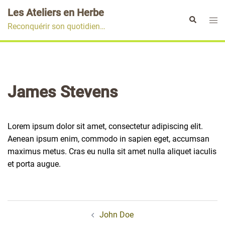
Aller
Les Ateliers en Herbe
au
Ouvr
Rechercher
Reconquérir son quotidien…
contenu
le
men
James Stevens
Lorem ipsum dolor sit amet, consectetur adipiscing elit.
Aenean ipsum enim, commodo in sapien eget, accumsan
maximus metus. Cras eu nulla sit amet nulla aliquet iaculis
et porta augue.
Navigation
John Doe
d’article