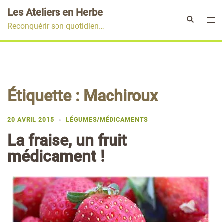
Aller
Les Ateliers en Herbe
au
Ouvr
Rechercher
Reconquérir son quotidien…
contenu
le
men
Étiquette :
Machiroux
20 AVRIL 2015
LÉGUMES/MÉDICAMENTS
La fraise, un fruit
médicament !