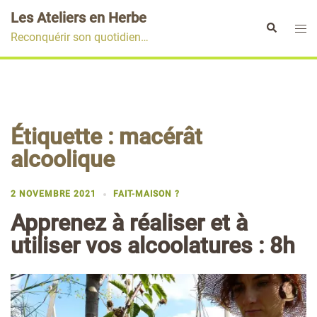
Aller
Les Ateliers en Herbe
au
Ouvr
Rechercher
Reconquérir son quotidien…
contenu
le
men
Étiquette :
macérât
alcoolique
2 NOVEMBRE 2021
FAIT-MAISON ?
Apprenez à réaliser et à
utiliser vos alcoolatures : 8h