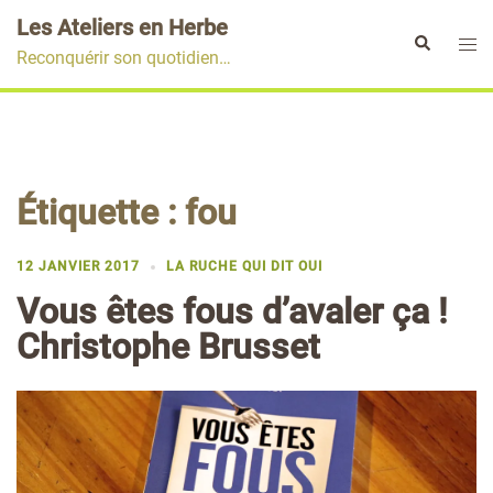
Aller
Les Ateliers en Herbe
au
Ouvr
Rechercher
Reconquérir son quotidien…
contenu
le
men
Étiquette :
fou
12 JANVIER 2017
LA RUCHE QUI DIT OUI
Vous êtes fous d’avaler ça !
Christophe Brusset