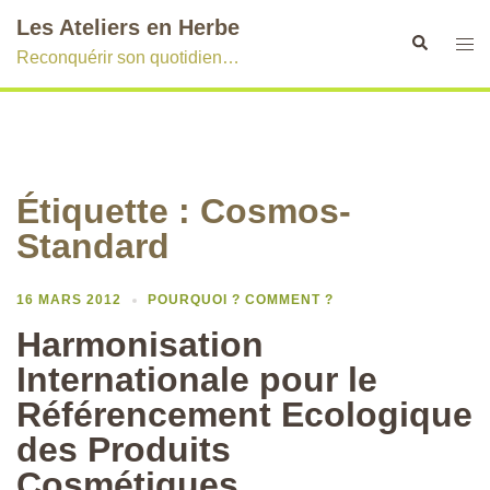
Aller
Les Ateliers en Herbe
au
Recherche
Ouvr
Reconquérir son quotidien…
contenu
le
men
Étiquette :
Cosmos-
Standard
16 MARS 2012
POURQUOI ? COMMENT ?
Harmonisation
Internationale pour le
Référencement Ecologique
des Produits
Cosmétiques…