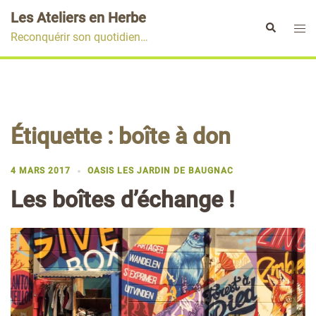
Aller
Les Ateliers en Herbe
au
Ouvr
Rechercher
Reconquérir son quotidien…
contenu
le
men
Étiquette :
boîte à don
4 MARS 2017
OASIS LES JARDIN DE BAUGNAC
Les boîtes d’échange !