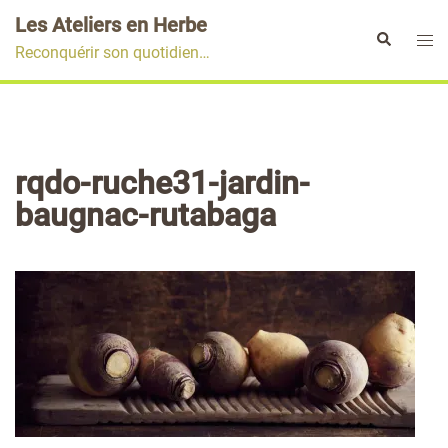
Aller
Les Ateliers en Herbe
au
Ouvr
Rechercher
Reconquérir son quotidien…
contenu
le
men
rqdo-ruche31-jardin-
baugnac-rutabaga