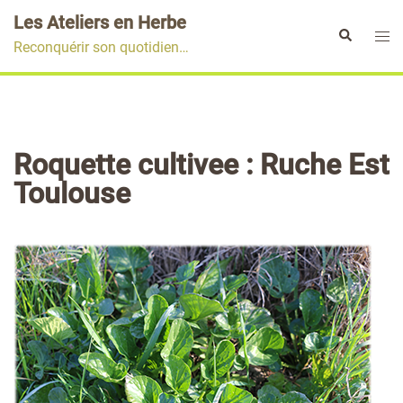
Aller
Les Ateliers en Herbe
au
Ouvr
Rechercher
Reconquérir son quotidien…
contenu
le
men
Roquette cultivee : Ruche Est
Toulouse