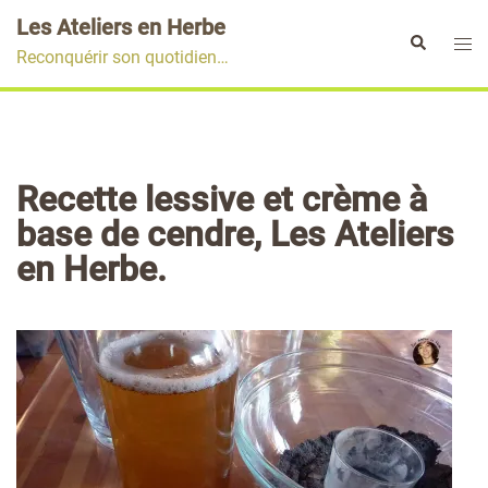
Aller
Les Ateliers en Herbe
au
Ouvr
Rechercher
Reconquérir son quotidien…
contenu
le
men
Recette lessive et crème à
base de cendre, Les Ateliers
en Herbe.