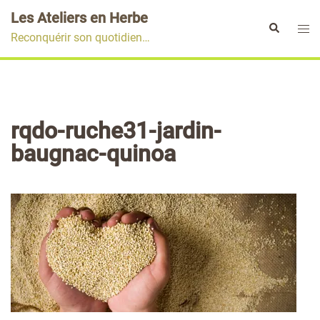
Aller
Les Ateliers en Herbe
au
Ouvr
Rechercher
Reconquérir son quotidien…
contenu
le
men
rqdo-ruche31-jardin-
baugnac-quinoa