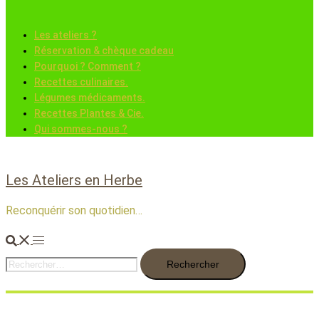
Fermer
le
menu
Les ateliers ?
Réservation & chèque cadeau
Pourquoi ? Comment ?
Recettes culinaires.
Légumes médicaments.
Recettes Plantes & Cie.
Qui sommes-nous ?
Les Ateliers en Herbe
Reconquérir son quotidien…
Rechercher
Ouvrir/fermer
Rechercher :
le
menu