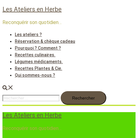
Les Ateliers en Herbe
Aller
au
Reconquérir son quotidien…
contenu
Les ateliers ?
Réservation & chèque cadeau
Pourquoi ? Comment ?
Recettes culinaires.
Légumes médicaments.
Recettes Plantes & Cie.
Qui sommes-nous ?
Rechercher
Rechercher :
Les Ateliers en Herbe
Reconquérir son quotidien…