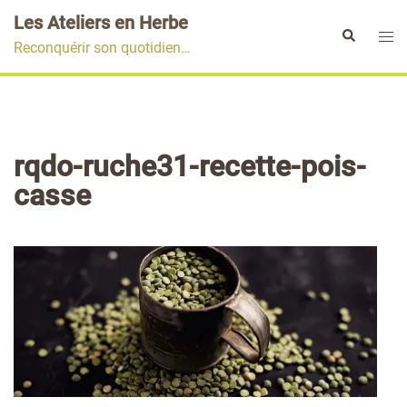
Aller
Les Ateliers en Herbe
au
Ouvr
Rechercher
Reconquérir son quotidien…
contenu
le
men
rqdo-ruche31-recette-pois-
casse