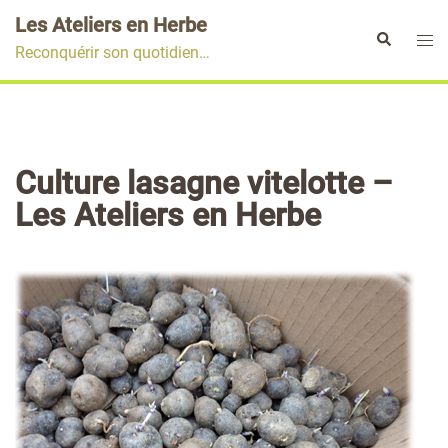
Aller
Les Ateliers en Herbe
au
Ouvr
Rechercher
Reconquérir son quotidien…
contenu
le
men
Culture lasagne vitelotte –
Les Ateliers en Herbe