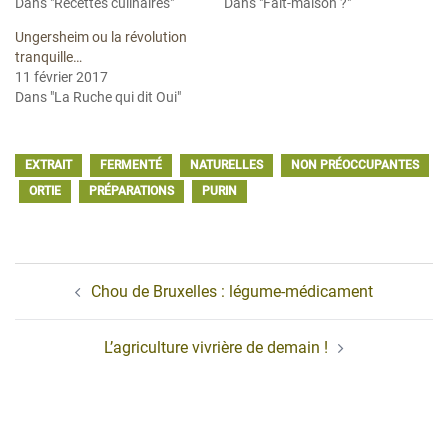
Dans "Recettes culinaires"
Dans "Fait-maison ?"
Ungersheim ou la révolution
tranquille…
11 février 2017
Dans "La Ruche qui dit Oui"
EXTRAIT
FERMENTÉ
NATURELLES
NON PRÉOCCUPANTES
ORTIE
PRÉPARATIONS
PURIN
Navigation
Chou de Bruxelles : légume-médicament
d’article
L’agriculture vivrière de demain !