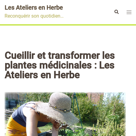
Aller
Les Ateliers en Herbe
au
Ouvr
Rechercher
Reconquérir son quotidien…
contenu
le
men
Cueillir et transformer les
plantes médicinales : Les
Ateliers en Herbe