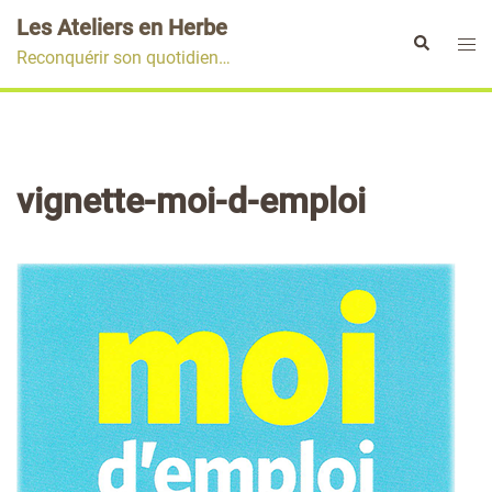
Aller
Les Ateliers en Herbe
au
Ouvr
Rechercher
Reconquérir son quotidien…
contenu
le
men
vignette-moi-d-emploi