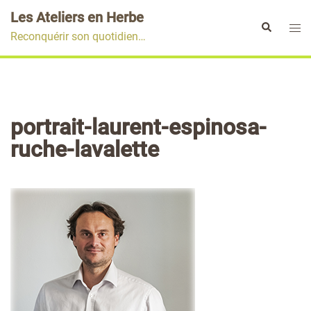
Aller
Les Ateliers en Herbe
au
Ouvr
Rechercher
Reconquérir son quotidien…
contenu
le
men
portrait-laurent-espinosa-
ruche-lavalette