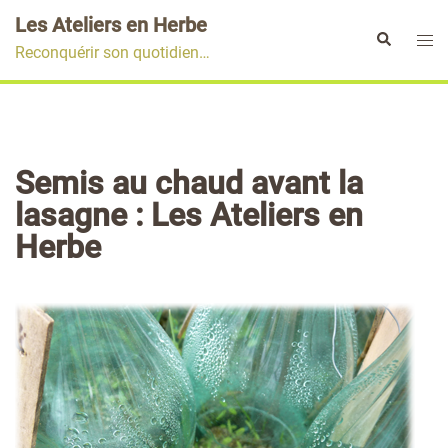
Aller
Les Ateliers en Herbe
au
Ouvr
Rechercher
Reconquérir son quotidien…
contenu
le
men
Semis au chaud avant la
lasagne : Les Ateliers en
Herbe