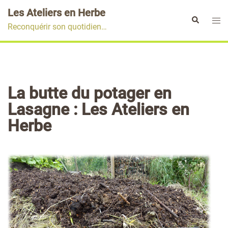
Aller
Les Ateliers en Herbe
au
Ouvr
Rechercher
Reconquérir son quotidien…
contenu
le
men
La butte du potager en
Lasagne : Les Ateliers en
Herbe