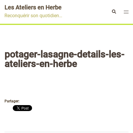
Aller
Les Ateliers en Herbe
au
Ouvr
Rechercher
Reconquérir son quotidien…
contenu
le
men
potager-lasagne-details-les-
ateliers-en-herbe
Partager: