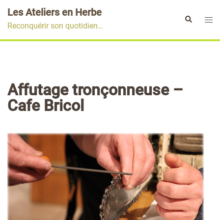
Aller
Les Ateliers en Herbe
au
Ouvr
Rechercher
Reconquérir son quotidien…
contenu
le
men
Affutage tronçonneuse –
Cafe Bricol