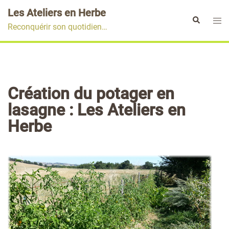
Aller
Les Ateliers en Herbe
au
Ouvr
Rechercher
Reconquérir son quotidien…
contenu
le
men
Création du potager en
lasagne : Les Ateliers en
Herbe