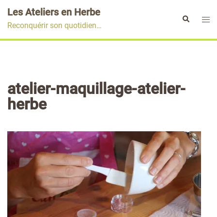
Aller
Les Ateliers en Herbe
au
Ouvr
Rechercher
Reconquérir son quotidien…
contenu
le
men
atelier-maquillage-atelier-
herbe