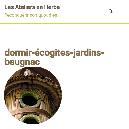
Aller
Les Ateliers en Herbe
au
Ouvr
Rechercher
Reconquérir son quotidien…
contenu
le
men
dormir-écogites-jardins-
baugnac