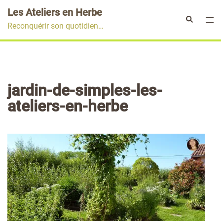
Aller
Les Ateliers en Herbe
au
Ouvr
Rechercher
Reconquérir son quotidien…
contenu
le
men
jardin-de-simples-les-
ateliers-en-herbe