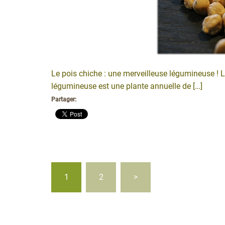
Le pois chiche : une merveilleuse légumineuse ! L
légumineuse est une plante annuelle de […]
Partager:
Pagination
1
2
>
des
publications