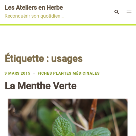
Aller
Les Ateliers en Herbe
au
Ouvr
Rechercher
Reconquérir son quotidien…
contenu
le
men
Étiquette :
usages
9 MARS 2015
FICHES PLANTES MÉDICINALES
La Menthe Verte