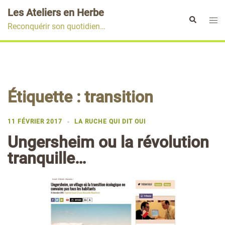
Aller
Les Ateliers en Herbe
au
Ouvr
Rechercher
Reconquérir son quotidien…
contenu
le
men
Étiquette :
transition
11 FÉVRIER 2017
LA RUCHE QUI DIT OUI
Ungersheim ou la révolution
tranquille…