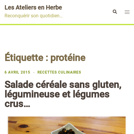
Aller
Les Ateliers en Herbe
au
Ouvr
Rechercher
Reconquérir son quotidien…
contenu
le
men
Étiquette :
protéine
6 AVRIL 2015
RECETTES CULINAIRES
Salade céréale sans gluten,
légumineuse et légumes
crus…