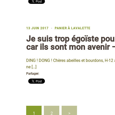
13 JUIN 2017
PANIER À LAVALETTE
Je suis trop égoïste pou
car ils sont mon avenir
DING ! DONG ! Chères abeilles et bourdons, H-12 a
ne […]
Partager:
Pagination
1
2
>
des